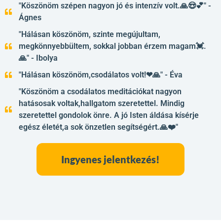
"Köszönöm szépen nagyon jó és intenzív volt.🙏😍💕" -
Ágnes
"Hálásan köszönöm, szinte megújultam,
megkönnyebbültem, sokkal jobban érzem magam💓.
🙏" - Ibolya
"Hálásan köszönöm,csodálatos volt!❤🙏" - Éva
"Köszönöm a csodálatos meditációkat nagyon
hatásosak voltak,hallgatom szeretettel. Mindig
szeretettel gondolok önre. A jó Isten áldása kísérje
egész életét,a sok önzetlen segítségért.🙏❤️"
Ingyenes jelentkezés!