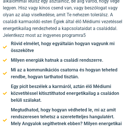
alkalommal leülsz egy asztalhoz, de alig várod, hogy vége
legyen. Hisz vagy kínos csend van, vagy beszólogat vagy
olyan az alap viselkedése, amit Te nehezen tolerálsz. A
családi karmaoldó esten Égiek által élő Médiumi vezetéssel
energetikailag rendezheted a kapcsolataidat a családdal.
Jelentkezz most az ingyenes programra5
Rövid elmélet, hogy egyáltalán hogyan vagyunk mi
összekötve
Milyen energiák hatnak a családi rendszerre.
Mi az a kommunikációs csatorna és hogyan teheted
rendbe, hogyan tarthatod tisztán.
Egy picit beszélek a karmáról, aztán élő Médiumi
közvetítéssel kitisztíthatod energetikailag a családon
belüli szálakat.
Megtudhatod, hogy hogyan védheted le, mi az amit
rendszeresen tehetsz a szeretetteljes hangulatért.
Mely Angyalok segíthetnek ebben? Milyen energetikai