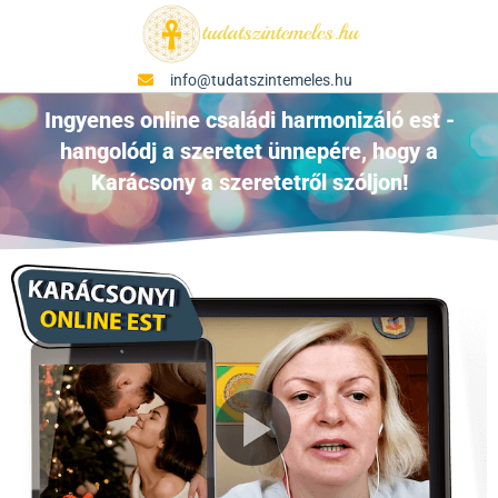
info@tudatszintemeles.hu
Ingyenes online családi harmonizáló est -
hangolódj a szeretet ünnepére, hogy a
Karácsony a szeretetről szóljon!