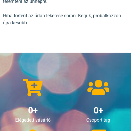
teremteni az ünnepre.
Hiba történt az űrlap lekérése során. Kérjük, próbálkozzon
újra később.
0
+
0
+
Elégedett vásárló
Csoport tag