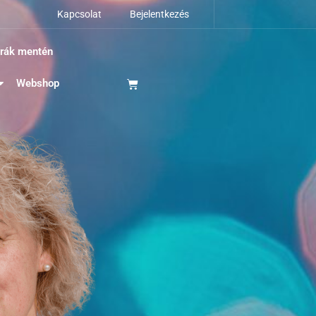
Kapcsolat
Bejelentkezés
krák mentén
Webshop