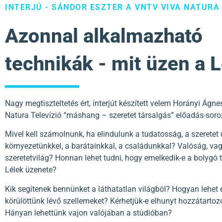
INTERJÚ - SÁNDOR ESZTER A VNTV VIVA NATURA
Azonnal alkalmazható
technikák - mit üzen a 
Nagy megtiszteltetés ért, interjút készített velem Horányi Ágn
Natura Televízió “máshang – szeretet társalgás” előadás-sor
Mivel kell számolnunk, ha elindulunk a tudatosság, a szeretet 
környezetünkkel, a barátainkkal, a családunkkal? Valóság, v
szeretetvilág? Honnan lehet tudni, hogy emelkedik-e a bolygó 
Lélek üzenete?
Kik segítenek bennünket a láthatatlan világból? Hogyan lehet 
körülöttünk lévő szellemeket? Kérhetjük-e elhunyt hozzátartoz
Hányan lehettünk vajon valójában a stúdióban?