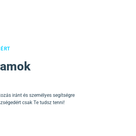
SÉRT
ramok
tozás iránt és személyes segítségre
szségedért csak Te tudsz tenni!