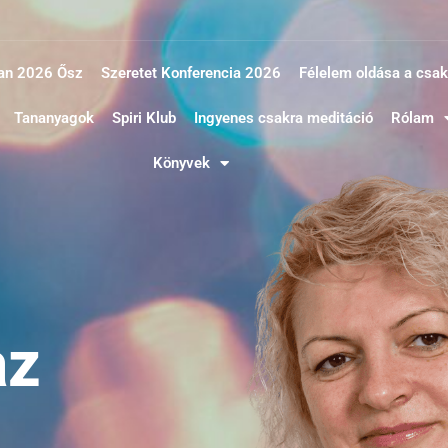
an 2026 Ősz
Szeretet Konferencia 2026
Félelem oldása a csa
Tananyagok
Spiri Klub
Ingyenes csakra meditáció
Rólam
Könyvek
az