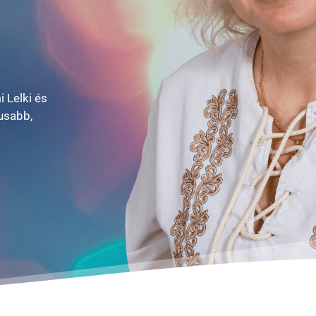
 Lelki és
usabb,