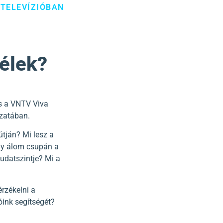
 TELEVÍZIÓBAN
Lélek?
es a VNTV Viva
ozatában.
útján? Mi lesz a
agy álom csupán a
tudatszintje? Mi a
érzékelni a
óink segítségét?