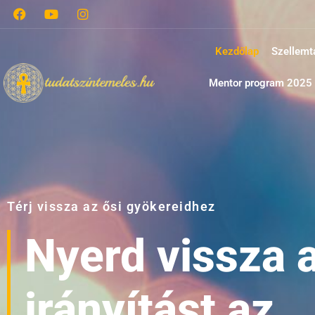
Kezdőlap
Szellemt
Mentor program 2025
Térj vissza az ősi gyökereidhez
Nyerd vissza 
irányítást az