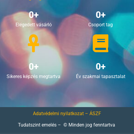
0
+
0
+
Elégedett vásárló
Csoport tag
0
+
0
+
Sikeres képzés megtartva
Év szakmai tapasztalat
Adatvédelmi nyilatkozat – ÁSZF
Tudatszint emelés – © Minden jog fenntartva