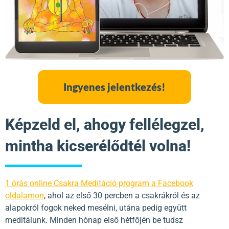
Ingyenes jelentkezés!
Képzeld el, ahogy fellélegzel,
mintha kicserélődtél volna!
1 órás online Csakra Meditáció program a Facebook
oldalamon
, ahol az első 30 percben a csakrákról és az
alapokról fogok neked mesélni, utána pedig együtt
meditálunk. Minden hónap első hétfőjén be tudsz