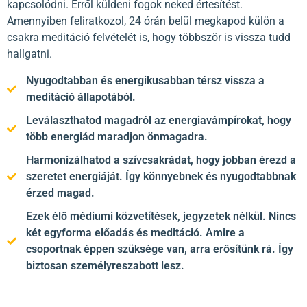
kapcsolódni. Erről küldeni fogok neked értesítést.
Amennyiben feliratkozol, 24 órán belül megkapod külön a
csakra meditáció felvételét is, hogy többször is vissza tudd
hallgatni.
Nyugodtabban és energikusabban térsz vissza a
meditáció állapotából.
Leválaszthatod magadról az energiavámpírokat, hogy
több energiád maradjon önmagadra.
Harmonizálhatod a szívcsakrádat, hogy jobban érezd a
szeretet energiáját. Így könnyebnek és nyugodtabbnak
érzed magad.
Ezek élő médiumi közvetítések, jegyzetek nélkül. Nincs
két egyforma előadás és meditáció. Amire a
csoportnak éppen szüksége van, arra erősítünk rá. Így
biztosan személyreszabott lesz.