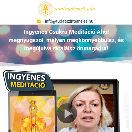
info@tudatszintemeles.hu
Ingyenes Csakra Meditáció Ahol
megnyugszol, mélyen megkönnyebbülsz, és
megújulva rátalálsz önmagadra!