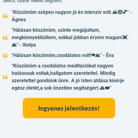
akkor, tudok neked segíteni.
"Köszönöm szépen nagyon jó és intenzív volt.🙏😍💕" -
Ágnes
"Hálásan köszönöm, szinte megújultam,
megkönnyebbültem, sokkal jobban érzem magam💓.
🙏" - Ibolya
"Hálásan köszönöm,csodálatos volt!❤🙏" - Éva
"Köszönöm a csodálatos meditációkat nagyon
hatásosak voltak,hallgatom szeretettel. Mindig
szeretettel gondolok önre. A jó Isten áldása kísérje
egész életét,a sok önzetlen segítségért.🙏❤️"
Ingyenes jelentkezés!