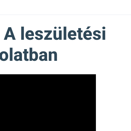
 A leszületési
olatban