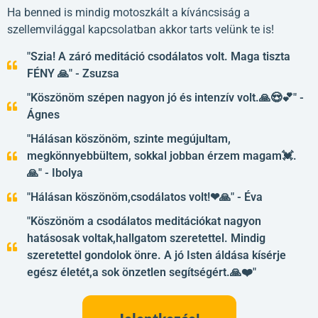
Ha benned is mindig motoszkált a kíváncsiság a
szellemvilággal kapcsolatban akkor tarts velünk te is!
"Szia! A záró meditáció csodálatos volt. Maga tiszta
FÉNY 🙏" - Zsuzsa
"Köszönöm szépen nagyon jó és intenzív volt.🙏😍💕" -
Ágnes
"Hálásan köszönöm, szinte megújultam,
megkönnyebbültem, sokkal jobban érzem magam💓.
🙏" - Ibolya
"Hálásan köszönöm,csodálatos volt!❤🙏" - Éva
"Köszönöm a csodálatos meditációkat nagyon
hatásosak voltak,hallgatom szeretettel. Mindig
szeretettel gondolok önre. A jó Isten áldása kísérje
egész életét,a sok önzetlen segítségért.🙏❤️"