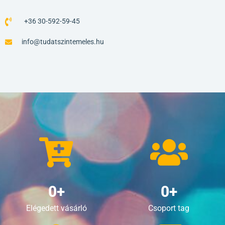
+36 30-592-59-45
info@tudatszintemeles.hu
0
+
0
+
Elégedett vásárló
Csoport tag