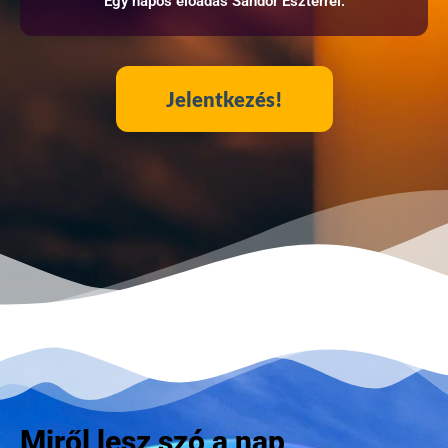
Egy napos előadás Sándor Eszterrel.
Jelentkezés!
Miről lesz szó a nap