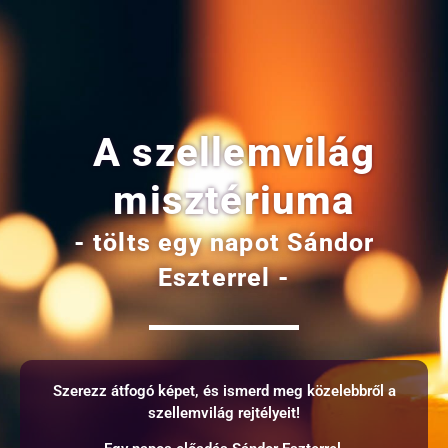
A szellemvilág
misztériuma
- tölts egy napot Sándor
Eszterrel -
Szerezz átfogó képet, és ismerd meg közelebbről a
szellemvilág rejtélyeit!