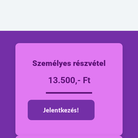
Személyes részvétel
13.500,- Ft
Jelentkezés!