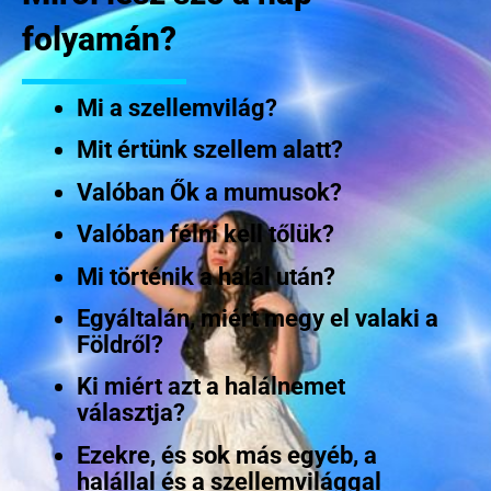
folyamán?
Mi a szellemvilág?
Mit értünk szellem alatt?
Valóban Ők a mumusok?
Valóban félni kell tőlük?
Mi történik a halál után?
Egyáltalán, miért megy el valaki a
Földről?
Ki miért azt a halálnemet
választja?
Ezekre, és sok más egyéb, a
halállal és a szellemvilággal