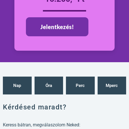
Jelentkezés!
Nap
Óra
Perc
Mperc
Kérdésed maradt?
Keress bátran, megválaszolom Neked: