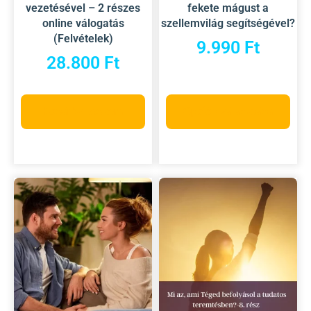
vezetésével – 2 részes
fekete mágust a
online válogatás
szellemvilág segítségével?
(Felvételek)
9.990
Ft
28.800
Ft
Kosárba teszem
Opciók választása