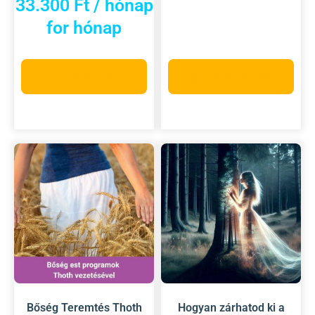
33.300
Ft
/ hónap
for hónap
Ezt választom
Opciók választása
Bőség Teremtés Thoth
Hogyan zárhatod ki a