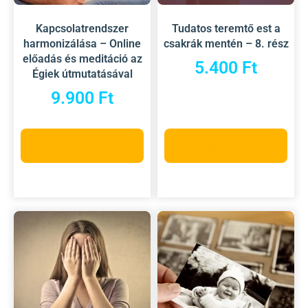
Kapcsolatrendszer
Tudatos teremtő est a
harmonizálása – Online
csakrák mentén – 8. rész
előadás és meditáció az
5.400
Ft
Égiek útmutatásával
9.900
Ft
Kosárba teszem
Kosárba teszem