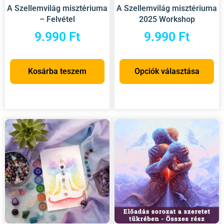
A Szellemvilág misztériuma
A Szellemvilág misztériuma
– Felvétel
2025 Workshop
9.990
Ft
9.990
Ft
Kosárba teszem
Opciók választása