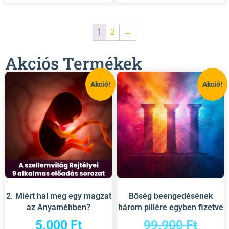
1
2
→
Akciós Termékek
Akció!
Akció!
2. Miért hal meg egy magzat
Bőség beengedésének
az Anyaméhben?
három pillére egyben fizetve
5.000
Ft
99.900
Ft