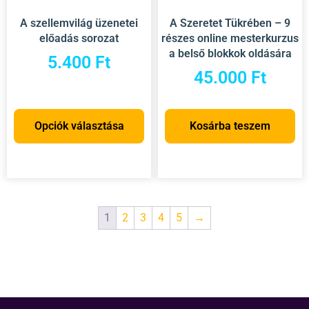
A szellemvilág üzenetei
A Szeretet Tükrében – 9
előadás sorozat
részes online mesterkurzus
a belső blokkok oldására
5.400
Ft
45.000
Ft
Opciók választása
Kosárba teszem
1
2
3
4
5
→