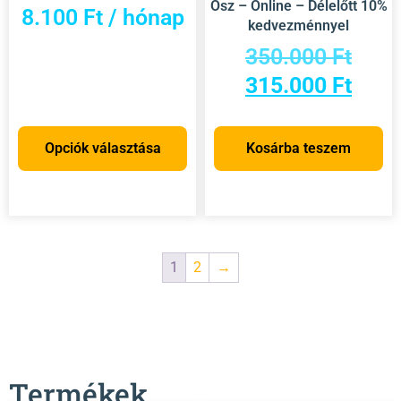
Ősz – Online – Délelőtt 10%
8.100
Ft
/ hónap
kedvezménnyel
350.000
Ft
315.000
Ft
Opciók választása
Kosárba teszem
1
2
→
Termékek