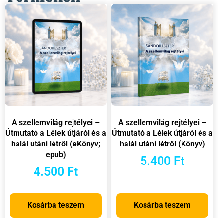
A szellemvilág rejtélyei –
A szellemvilág rejtélyei –
Útmutató a Lélek útjáról és a
Útmutató a Lélek útjáról és a
halál utáni létről (eKönyv;
halál utáni létről (Könyv)
epub)
5.400
Ft
4.500
Ft
Kosárba teszem
Kosárba teszem