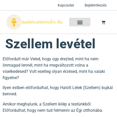
Kapcsolat
Bejelentkezés
Szellemtan 2026 Ősz
Szeretet Konferencia 2026
Félelem oldása a csakrák mentén
Mentor program 2025
Ingyenes csakra meditáció
Szellem levétel
Előfordult már Veled, hogy úgy érezted, mint ha nem
önmagad lennél, mint ha megváltozott volna a
viselkedésed? Volt esetleg olyan érzésed, mint ha valaki
figyelne?
Ilyen estben előfordulhat, hogy Halott Lélek (Szellem) bujkál
benned.
Amikor meghalunk, a Szellem kilép a testünkből.
Előfordulhat, hogy nem tud felmenni az Égi otthonába.