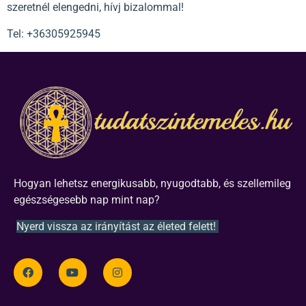
szeretnél elengedni, hívj bizalommal!
Tel: +36305925945
Hogyan lehetsz energikusabb, nyugodtabb, és szellemileg
egészségesebb nap mint nap?
Nyerd vissza az irányítást az életed felett!