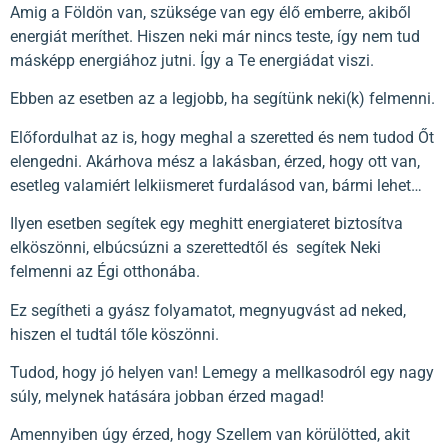
Amig a Földön van, szüksége van egy élő emberre, akiből
energiát meríthet. Hiszen neki már nincs teste, így nem tud
másképp energiához jutni. Így a Te energiádat viszi.
Ebben az esetben az a legjobb, ha segítünk neki(k) felmenni.
Előfordulhat az is, hogy meghal a szeretted és nem tudod Őt
elengedni. Akárhova mész a lakásban, érzed, hogy ott van,
esetleg valamiért lelkiismeret furdalásod van, bármi lehet…
Ilyen esetben segítek egy meghitt energiateret biztosítva
elköszönni, elbúcsúzni a szerettedtől és segítek Neki
felmenni az Égi otthonába.
Ez segítheti a gyász folyamatot, megnyugvást ad neked,
hiszen el tudtál tőle köszönni.
Tudod, hogy jó helyen van! Lemegy a mellkasodról egy nagy
súly, melynek hatására jobban érzed magad!
Amennyiben úgy érzed, hogy Szellem van körülötted, akit