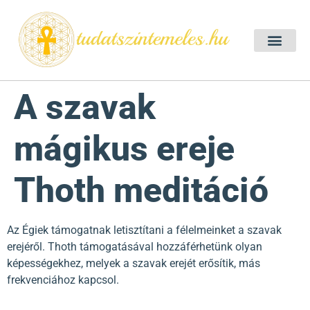
Szellemtan 2026 Ő
Szeretet Konferencia 2026
Félelem oldása a csakrák mentén
Mentor program 2025
Ingyenes csakra meditác
A szavak
mágikus ereje
Thoth meditáció
Az Égiek támogatnak letisztítani a félelmeinket a szavak
erejéről. Thoth támogatásával hozzáférhetünk olyan
képességekhez, melyek a szavak erejét erősítik, más
frekvenciához kapcsol.