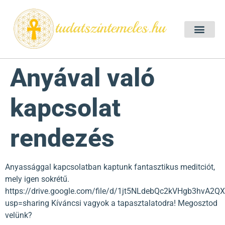
Szellemtan 2026 Ő
Szeretet Konferencia 2026
Félelem oldása a csakrák mentén
Mentor program 2025
Ingyenes csakra meditác
Anyával való
kapcsolat
rendezés
Anyassággal kapcsolatban kaptunk fantasztikus meditciót,
mely igen sokrétű.
https://drive.google.com/file/d/1jt5NLdebQc2kVHgb3hvA2
usp=sharing Kíváncsi vagyok a tapasztalatodra! Megosztod
velünk?