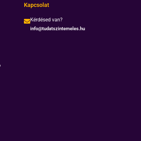
Kapcsolat
Kérdésed van?
info@tudatszintemeles.hu
ó