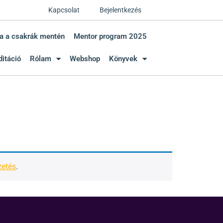
Kapcsolat
Bejelentkezés
a a csakrák mentén
Mentor program 2025
itáció
Rólam
Webshop
Könyvek
zetés
.