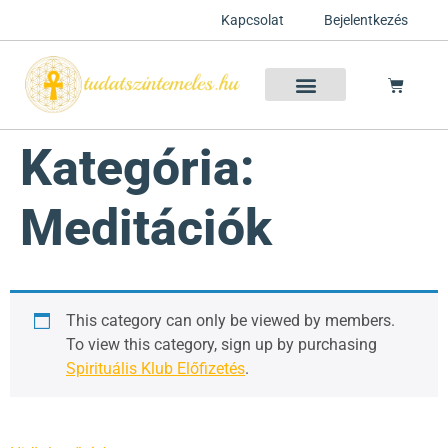
Kapcsolat
Bejelentkezés
Szellemtan 2026 Ősz
Szeretet Konferencia 2026
Félelem oldása a csakrák mentén
Mentor program 2025
Ingyenes csakra meditáció
Kategória:
Meditációk
This category can only be viewed by members.
To view this category, sign up by purchasing
Spirituális Klub Előfizetés
.