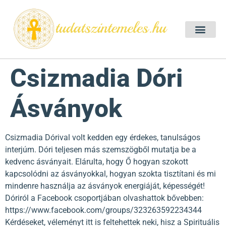
Szellemtan 2026 Ő
Szeretet Konferencia 2026
Félelem oldása a csakrák mentén
Mentor program 2025
Ingyenes csakra meditác
Csizmadia Dóri
Ásványok
Csizmadia Dórival volt kedden egy érdekes, tanulságos
interjúm. Dóri teljesen más szemszögből mutatja be a
kedvenc ásványait. Elárulta, hogy Ő hogyan szokott
kapcsolódni az ásványokkal, hogyan szokta tisztítani és mi
mindenre használja az ásványok energiáját, képességét!
Dóriról a Facebook csoportjában olvashattok bővebben:
https://www.facebook.com/groups/323263592234344
Kérdéseket, véleményt itt is feltehettek neki, hisz a Spirituális