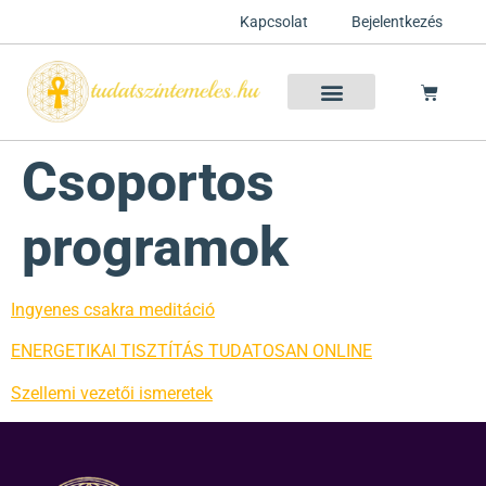
Kapcsolat
Bejelentkezés
Szellemtan 2026 Ősz
Szeretet Konferencia 2026
Félelem oldása a csakrák mentén
Mentor program 2025
Ingyenes csakra meditáció
Csoportos
programok
Ingyenes csakra meditáció
ENERGETIKAI TISZTÍTÁS TUDATOSAN ONLINE
Szellemi vezetői ismeretek