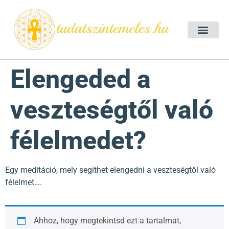
Szellemtan 2026 Ő
Szeretet Konferencia 2026
Félelem oldása a csakrák mentén
Mentor program 2025
Ingyenes csakra meditác
Elengeded a
veszteségtől való
félelmedet?
Egy meditáció, mely segíthet elengedni a veszteségtől való
félelmet….
Ahhoz, hogy megtekintsd ezt a tartalmat,