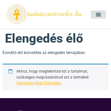
Szellemtan 2026 Ő
Szeretet Konferencia 2026
Félelem oldása a csakrák mentén
Mentor program 2025
Ingyenes csakra meditác
Elengedés élő
Évindító élő közvetítés az elengedés témájában
Ahhoz, hogy megtekintsd ezt a tartalmat,
szükséges megvásárolnod ezt a terméket:
Spirituális Klub Előfizetés
.