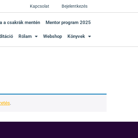
Kapcsolat
Bejelentkezés
a a csakrák mentén
Mentor program 2025
itáció
Rólam
Webshop
Könyvek
zetés
.