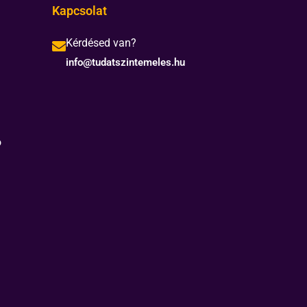
Kapcsolat
Kérdésed van?
info@tudatszintemeles.hu
ó