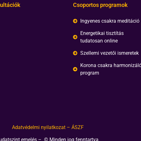
ultációk
Csoportos programok
Ingyenes csakra meditáció
Energetikai tisztítás
tudatosan online
Szellemi vezetői ismeretek
Korona csakra harmonizál
program
Adatvédelmi nyilatkozat – ÁSZF
udatszint emelés – © Minden jog fenntartva