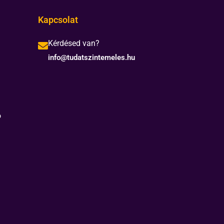
Kapcsolat
Kérdésed van?
info@tudatszintemeles.hu
ó