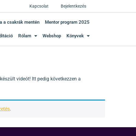
Kapcsolat
Bejelentkezés
a a csakrák mentén
Mentor program 2025
itáció
Rólam
Webshop
Könyvek
észült videót! Itt pedig következzen a
zetés
.