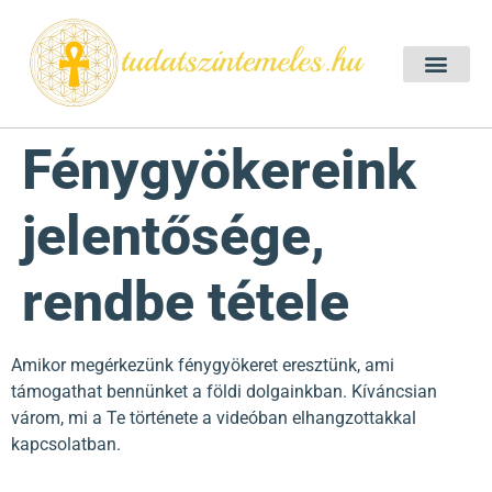
Szellemtan 2026 Ő
Szeretet Konferencia 2026
Félelem oldása a csakrák mentén
Mentor program 2025
Ingyenes csakra meditác
Fénygyökereink
jelentősége,
rendbe tétele
Amikor megérkezünk fénygyökeret eresztünk, ami
támogathat bennünket a földi dolgainkban. Kíváncsian
várom, mi a Te története a videóban elhangzottakkal
kapcsolatban.