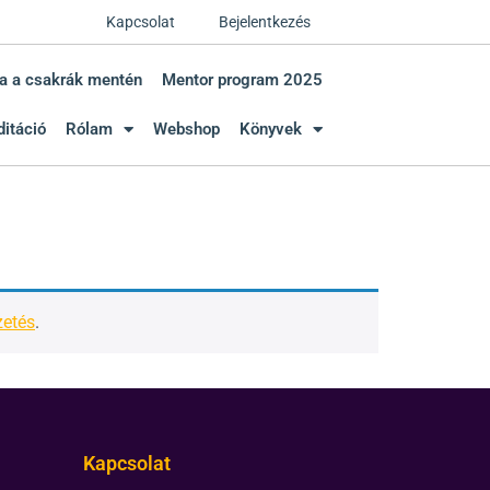
Kapcsolat
Bejelentkezés
a a csakrák mentén
Mentor program 2025
itáció
Rólam
Webshop
Könyvek
zetés
.
Kapcsolat