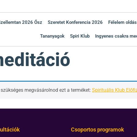
Szellemtan 2026 Ősz
Szeretet Konferencia 2026
Félelem oldás
Tananyagok
Spiri Klub
Ingyenes csakra med
editáció
, szükséges megvásárolnod ezt a terméket:
Spirituális Klub Előfi
ultációk
Csoportos programok