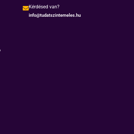
Kérdésed van?
info@tudatszintemeles.hu
ó