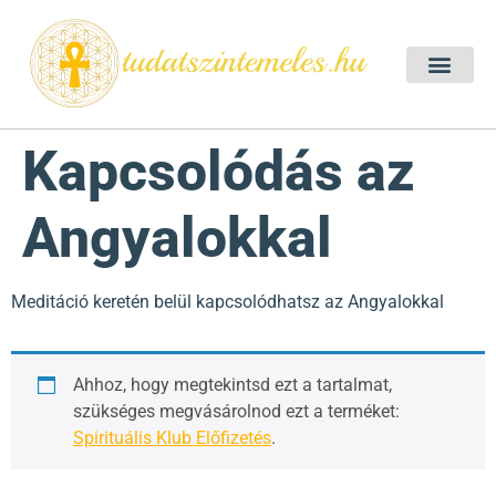
Szellemtan 2026 Ő
Szeretet Konferencia 2026
Félelem oldása a csakrák mentén
Mentor program 2025
Ingyenes csakra meditác
Kapcsolódás az
Angyalokkal
Meditáció keretén belül kapcsolódhatsz az Angyalokkal
Ahhoz, hogy megtekintsd ezt a tartalmat,
szükséges megvásárolnod ezt a terméket:
Spirituális Klub Előfizetés
.