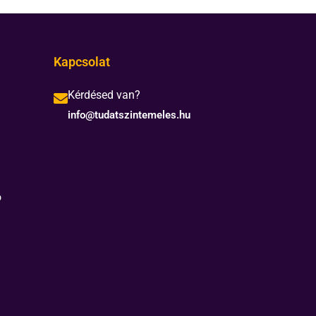
Kapcsolat
Kérdésed van?
info@tudatszintemeles.hu
ó