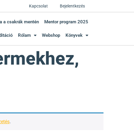
Kapcsolat
Bejelentkezés
a a csakrák mentén
Mentor program 2025
itáció
Rólam
Webshop
Könyvek
ermekhez,
zetés
.