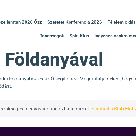
Szellemtan 2026 Ősz
Szeretet Konferencia 2026
Félelem oldás
Tananyagok
Spiri Klub
Ingyenes csakra med
 Földanyával
ódni Földanyához és az Ő segítőihez. Megmutatja neked, hogy h
ódást.
, szükséges megvásárolnod ezt a terméket:
Spirituális Klub Előfi