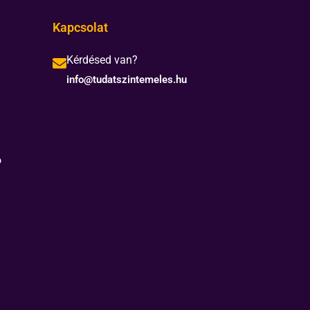
Kapcsolat
Kérdésed van?
info@tudatszintemeles.hu
ó