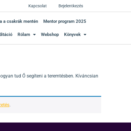
Kapcsolat
Bejelentkezés
a a csakrák mentén
Mentor program 2025
itáció
Rólam
Webshop
Könyvek
ogyan tud Ő segíteni a teremtésben. Kíváncsian
zetés
.