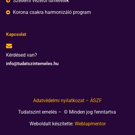
Szellemi vezetői ismeretek
Korona csakra harmonizáló program
Kapcsolat
Kérdésed van?
info@tudatszintemeles.hu
Adatvédelmi nyilatkozat – ÁSZF
Tudatszint emelés – © Minden jog fenntartva
Weboldalt készítette:
Weblapmentor