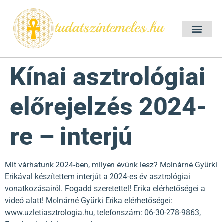
Szellemtan 2026 Ő
Szeretet Konferencia 2026
Félelem oldása a csakrák mentén
Mentor program 2025
Ingyenes csakra meditác
Kínai asztrológiai
előrejelzés 2024-
re – interjú
Mit várhatunk 2024-ben, milyen évünk lesz? Molnárné Gyürki
Erikával készítettem interjút a 2024-es év asztrológiai
vonatkozásairól. Fogadd szeretettel! Erika elérhetőségei a
videó alatt! Molnárné Gyürki Erika elérhetőségei:
www.uzletiasztrologia.hu, telefonszám: 06-30-278-9863,