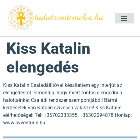
Szellemtan 2026 Ő
Szeretet Konferencia 2026
Félelem oldása a csakrák mentén
Mentor program 2025
Ingyenes csakra meditác
Kiss Katalin
elengedés
Kiss Katalin Családállítóval készítettem egy interjút az
elengedésről. Elmondja, hogy miért fontos elengedni a
halottainkat Családi rendszer szempontjából! Bármi
kérdésetek van Katalin szívesen válaszol! Kiss Katalin
elérhetőségei: Tel: +36702333355, +36302094878 Honlap:
www.avventurin.hu