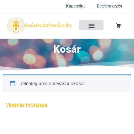
Kapcsolat
Bejelentkezés
Szellemtan 2026 Ősz
Szeretet Konferencia 2026
Félelem oldása a csakrák mentén
Mentor program 2025
Ingyenes csakra meditáció
Kosár
Jelenleg üres a bevásárlókosár.
Vásárlás folytatása