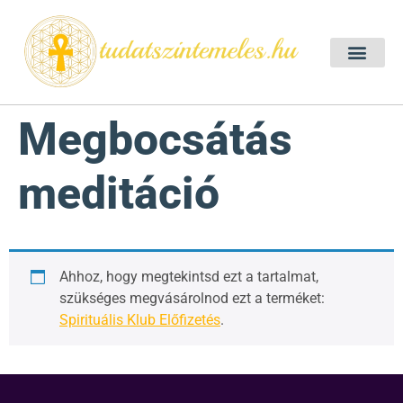
Szellemtan 2026 Ő
Szeretet Konferencia 2026
Félelem oldása a csakrák mentén
Mentor program 2025
Ingyenes csakra meditác
Megbocsátás
meditáció
Ahhoz, hogy megtekintsd ezt a tartalmat,
szükséges megvásárolnod ezt a terméket:
Spirituális Klub Előfizetés
.