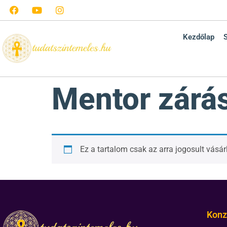
Kezdőlap
Mentor zárá
Ez a tartalom csak az arra jogosult vásá
Konz