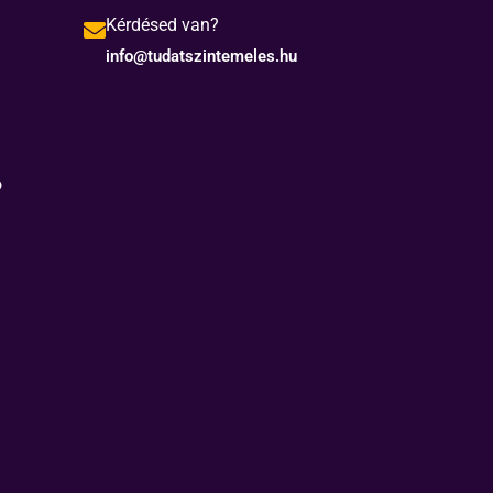
Kérdésed van?
info@tudatszintemeles.hu
ó