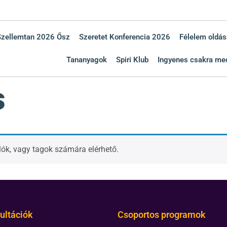
Szellemtan 2026 Ősz
Szeretet Konferencia 2026
Félelem oldás
Tananyagok
Spiri Klub
Ingyenes csakra med
s
rlók, vagy tagok számára elérhető.
ultációk
Csoportos programok