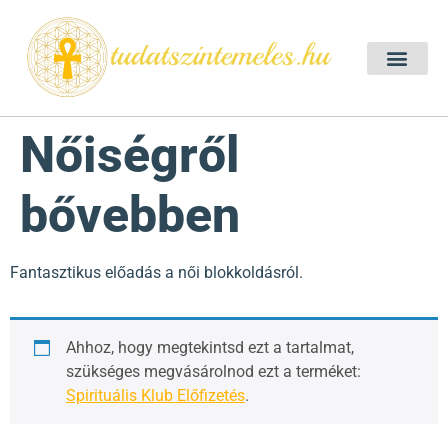
Szellemtan 2026 Ő
Szeretet Konferencia 2026
Félelem oldása a csakrák mentén
Mentor program 2025
Ingyenes csakra meditác
Nőiségről
bővebben
Fantasztikus előadás a női blokkoldásról.
Ahhoz, hogy megtekintsd ezt a tartalmat,
szükséges megvásárolnod ezt a terméket:
Spirituális Klub Előfizetés
.