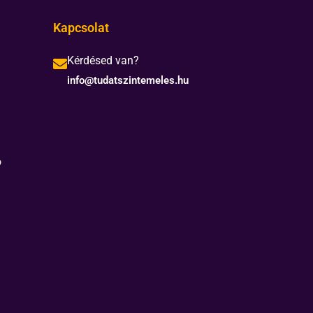
Kapcsolat
Kérdésed van?
info@tudatszintemeles.hu
ó