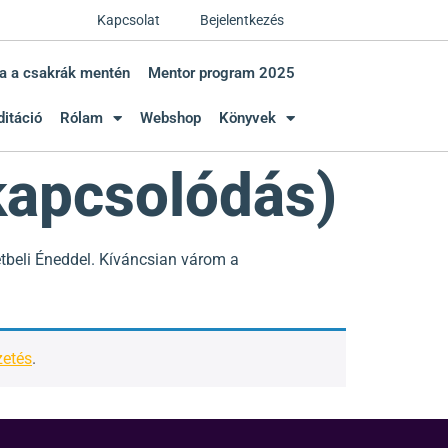
Kapcsolat
Bejelentkezés
a a csakrák mentén
Mentor program 2025
itáció
Rólam
Webshop
Könyvek
kapcsolódás)
tbeli Éneddel. Kíváncsian várom a
zetés
.