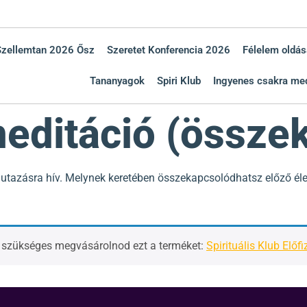
Szellemtan 2026 Ősz
Szeretet Konferencia 2026
Félelem oldás
Tananyagok
Spiri Klub
Ingyenes csakra med
editáció (össze
 utazásra hív. Melynek keretében összekapcsolódhatsz előző éle
, szükséges megvásárolnod ezt a terméket:
Spirituális Klub Előfi