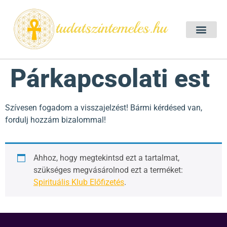
Szellemtan 2026 Ő
Szeretet Konferencia 2026
Félelem oldása a csakrák mentén
Mentor program 2025
Ingyenes csakra meditác
Párkapcsolati est
Szívesen fogadom a visszajelzést! Bármi kérdésed van,
fordulj hozzám bizalommal!
Ahhoz, hogy megtekintsd ezt a tartalmat,
szükséges megvásárolnod ezt a terméket:
Spirituális Klub Előfizetés
.