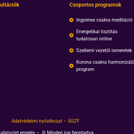
ultációk
Csoportos programok
Ingyenes csakra meditáció
Energetikai tisztítás
tudatosan online
Szellemi vezetői ismeretek
Korona csakra harmonizál
program
Adatvédelmi nyilatkozat – ÁSZF
udatszint emelés – © Minden jog fenntartva