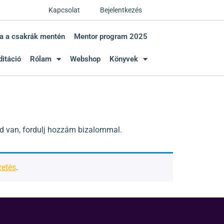
Kapcsolat
Bejelentkezés
a a csakrák mentén
Mentor program 2025
itáció
Rólam
Webshop
Könyvek
ésed van, fordulj hozzám bizalommal.
zetés
.