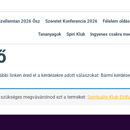
Szellemtan 2026 Ősz
Szeretet Konferencia 2026
Félelem oldás
Tananyagok
Spiri Klub
Ingyenes csakra med
ő
 alábbi linken éred el a kérdésekre adott válaszokat: Bármi kérd
, szükséges megvásárolnod ezt a terméket:
Spirituális Klub Előfi