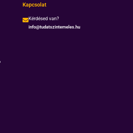
Kapcsolat
Kérdésed van?
info@tudatszintemeles.hu
ó