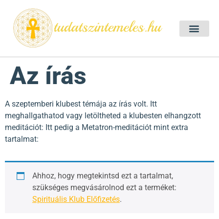
Szellemtan 2026 Ő
Szeretet Konferencia 2026
Félelem oldása a csakrák mentén
Mentor program 2025
Ingyenes csakra meditác
Az írás
A szeptemberi klubest témája az írás volt. Itt
meghallgathatod vagy letöltheted a klubesten elhangzott
meditációt: Itt pedig a Metatron-meditációt mint extra
tartalmat:
Ahhoz, hogy megtekintsd ezt a tartalmat,
szükséges megvásárolnod ezt a terméket:
Spirituális Klub Előfizetés
.