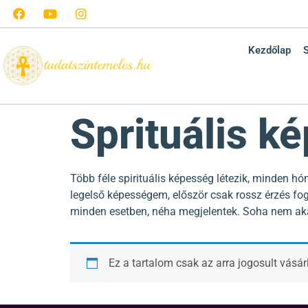
Kezdőlap
Sprituális k
Több féle spirituális képesség létezik, minden 
legelső képességem, először csak rossz érzés fo
minden esetben, néha megjelentek. Soha nem aka
Ez a tartalom csak az arra jogosult vásá