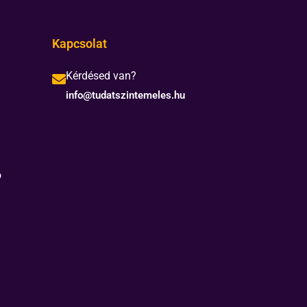
Kapcsolat
Kérdésed van?
info@tudatszintemeles.hu
ó