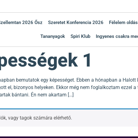
Szellemtan 2026 Ősz
Szeretet Konferencia 2026
Félelem oldás
Tananyagok
Spiri Klub
Ingyenes csakra med
épességek 1
hónapban bemutatok egy képességet. Ebben a hónapban a Halott L
gott el, bizonyos helyeken. Ekkor még nem foglalkoztam ezzel a
rtak bántani. Én nem akartam […]
rlók, vagy tagok számára elérhető.