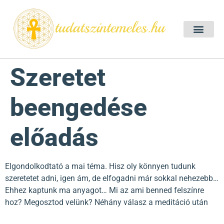
Szellemtan 2026 Ő
Szeretet Konferencia 2026
Félelem oldása a csakrák mentén
Mentor program 2025
Ingyenes csakra meditác
Szeretet
beengedése
előadás
Elgondolkodtató a mai téma. Hisz oly könnyen tudunk
szeretetet adni, igen ám, de elfogadni már sokkal nehezebb…
Ehhez kaptunk ma anyagot… Mi az ami benned felszínre
hoz? Megosztod velünk? Néhány válasz a meditáció után