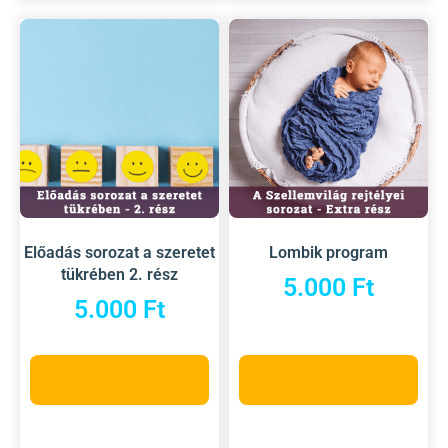
Előadás sorozat a szeretet
Lombik program
tükrében 2. rész
5.000
Ft
5.000
Ft
Kosárba teszem
Kosárba teszem