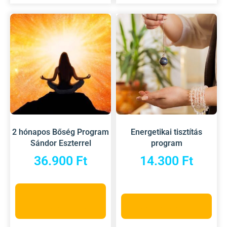
2 hónapos Bőség Program
Energetikai tisztítás
Sándor Eszterrel
program
36.900
Ft
14.300
Ft
Válassza ki a
lehetőségeket
Kosárba teszem