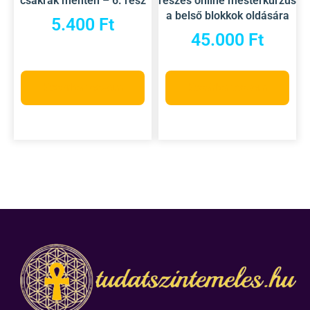
csakrák mentén – 6. rész
részes online mesterkurzus
a belső blokkok oldására
5.400
Ft
45.000
Ft
Kosárba teszem
Kosárba teszem