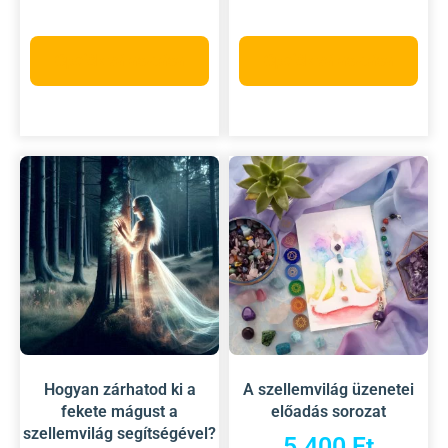
Opciók választása
Opciók választása
Hogyan zárhatod ki a
A szellemvilág üzenetei
fekete mágust a
előadás sorozat
szellemvilág segítségével?
5.400
Ft