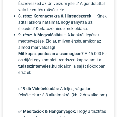
Észreveszed az Univerzum jeleit? A gondolattal
való teremtés művészete.
8. rész: Koronacsakra & Hitrendszerek
– Kinek
adtál akkora hatalmat, hogy irányítsa az
életedet? Korlátozó hiedelmek oldása.
9. rész: A Megvalósítás
– A konkrét lépések
megtervezése. Éld át, milyen érzés, amikor az
álmod már valóság!
Mit kapsz pontosan a csomagban?
A 45.000 Ft-
os díjért egy komplett rendszert kapsz, amit a
tudatszintemeles.hu
oldalon, a saját fiókodban
érsz el:
✅
9 db Videóelőadás:
A teljes, vágatlan
felvételek az élő alkalmakról (kb. 2 óra/alkalom).
✅
Meditációk & Hanganyagok:
Hogy a tisztítás