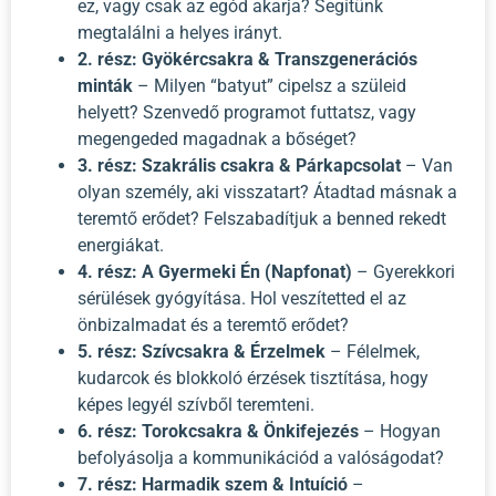
ez, vagy csak az egód akarja? Segítünk
megtalálni a helyes irányt.
2. rész: Gyökércsakra & Transzgenerációs
minták
– Milyen “batyut” cipelsz a szüleid
helyett? Szenvedő programot futtatsz, vagy
megengeded magadnak a bőséget?
3. rész: Szakrális csakra & Párkapcsolat
– Van
olyan személy, aki visszatart? Átadtad másnak a
teremtő erődet? Felszabadítjuk a benned rekedt
energiákat.
4. rész: A Gyermeki Én (Napfonat)
– Gyerekkori
sérülések gyógyítása. Hol veszítetted el az
önbizalmadat és a teremtő erődet?
5. rész: Szívcsakra & Érzelmek
– Félelmek,
kudarcok és blokkoló érzések tisztítása, hogy
képes legyél szívből teremteni.
6. rész: Torokcsakra & Önkifejezés
– Hogyan
befolyásolja a kommunikációd a valóságodat?
7. rész: Harmadik szem & Intuíció
–