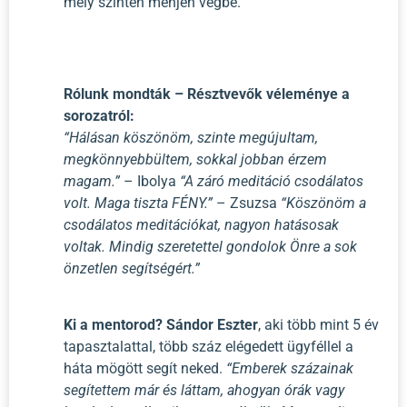
mély szinten menjen végbe.
Rólunk mondták – Résztvevők véleménye a
sorozatról:
“Hálásan köszönöm, szinte megújultam,
megkönnyebbültem, sokkal jobban érzem
magam.”
– Ibolya
“A záró meditáció csodálatos
volt. Maga tiszta FÉNY.”
– Zsuzsa
“Köszönöm a
csodálatos meditációkat, nagyon hatásosak
voltak. Mindig szeretettel gondolok Önre a sok
önzetlen segítségért.”
Ki a mentorod?
Sándor Eszter
, aki több mint 5 év
tapasztalattal, több száz elégedett ügyféllel a
háta mögött segít neked.
“Emberek százainak
segítettem már és láttam, ahogyan órák vagy