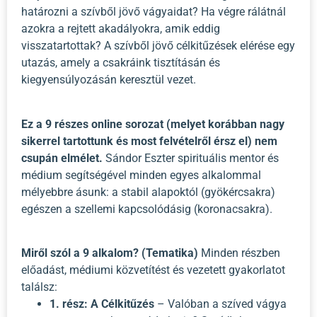
határozni a szívből jövő vágyaidat? Ha végre rálátnál
azokra a rejtett akadályokra, amik eddig
visszatartottak? A szívből jövő célkitűzések elérése egy
utazás, amely a csakráink tisztításán és
kiegyensúlyozásán keresztül vezet.
Ez a 9 részes online sorozat (melyet korábban nagy
sikerrel tartottunk és most felvételről érsz el) nem
csupán elmélet.
Sándor Eszter spirituális mentor és
médium segítségével minden egyes alkalommal
mélyebbre ásunk: a stabil alapoktól (gyökércsakra)
egészen a szellemi kapcsolódásig (koronacsakra).
Miről szól a 9 alkalom? (Tematika)
Minden részben
előadást, médiumi közvetítést és vezetett gyakorlatot
találsz:
1. rész: A Célkitűzés
– Valóban a szíved vágya