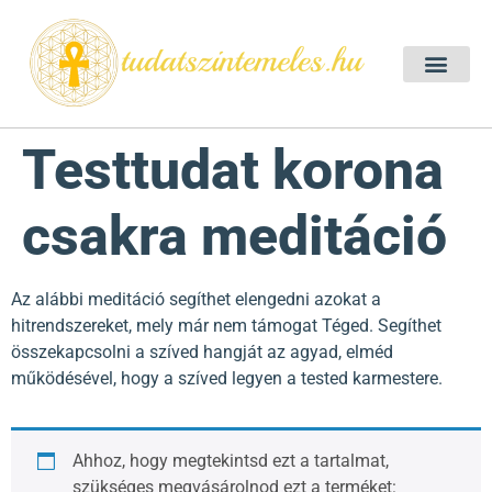
Szellemtan 2026 Ő
Szeretet Konferencia 2026
Félelem oldása a csakrák mentén
Mentor program 2025
Ingyenes csakra meditác
Testtudat korona
csakra meditáció
Az alábbi meditáció segíthet elengedni azokat a
hitrendszereket, mely már nem támogat Téged. Segíthet
összekapcsolni a szíved hangját az agyad, elméd
működésével, hogy a szíved legyen a tested karmestere.
Ahhoz, hogy megtekintsd ezt a tartalmat,
szükséges megvásárolnod ezt a terméket: