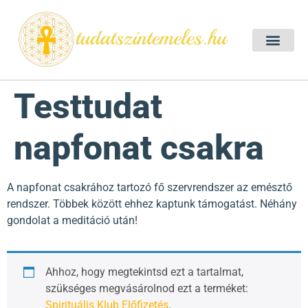
Szellemtan 2026 Ő
Szeretet Konferencia 2026
Félelem oldása a csakrák mentén
Mentor program 2025
Ingyenes csakra meditác
Testtudat
napfonat csakra
A napfonat csakrához tartozó fő szervrendszer az emésztő
rendszer. Többek között ehhez kaptunk támogatást. Néhány
gondolat a meditáció után!
Ahhoz, hogy megtekintsd ezt a tartalmat,
szükséges megvásárolnod ezt a terméket:
Spirituális Klub Előfizetés
.