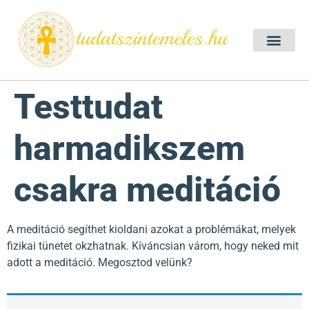
Szellemtan 2026 Ő
Szeretet Konferencia 2026
Félelem oldása a csakrák mentén
Mentor program 2025
Ingyenes csakra meditác
Testtudat
harmadikszem
csakra meditáció
A meditáció segíthet kioldani azokat a problémákat, melyek
fizikai tünetet okzhatnak. Kíváncsian várom, hogy neked mit
adott a meditáció. Megosztod velünk?