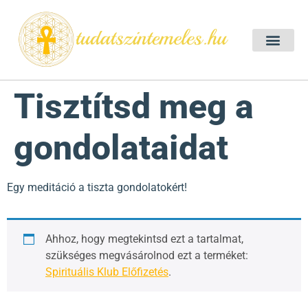
Szellemtan 2026 Ő
Szeretet Konferencia 2026
Félelem oldása a csakrák mentén
Mentor program 2025
Ingyenes csakra meditác
Tisztítsd meg a
gondolataidat
Egy meditáció a tiszta gondolatokért!
Ahhoz, hogy megtekintsd ezt a tartalmat,
szükséges megvásárolnod ezt a terméket:
Spirituális Klub Előfizetés
.