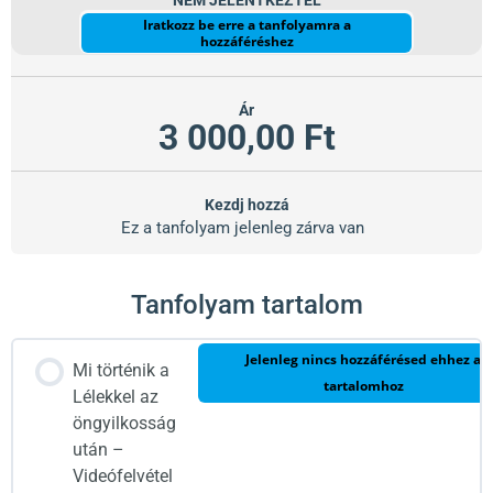
NEM JELENTKEZTÉL
Iratkozz be erre a tanfolyamra a
hozzáféréshez
Ár
3 000,00 Ft
Kezdj hozzá
Ez a tanfolyam jelenleg zárva van
Tanfolyam tartalom
Jelenleg nincs hozzáférésed ehhez a
Mi történik a
tartalomhoz
Lélekkel az
öngyilkosság
után –
Videófelvétel