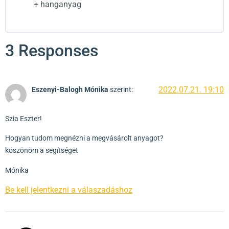
+ hanganyag
3 Responses
2022.07.21. 19:10
Eszenyi-Balogh Mónika
szerint:
Szia Eszter!
Hogyan tudom megnézni a megvásárolt anyagot?
köszönöm a segítséget
Mónika
Be kell jelentkezni a válaszadáshoz