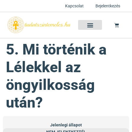
Kapcsolat
Bejelentkezés
Szellemtan 2026 Ősz
Szeretet Konferencia 2026
Félelem oldása a csakrák mentén
Mentor program 2025
Ingyenes csakra meditáció
5. Mi történik a
Lélekkel az
öngyilkosság
után?
Jelenlegi állapot