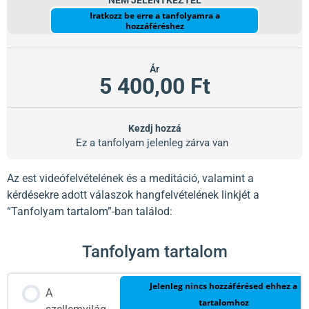
NEM JELENTKEZTÉL
Iratkozz be erre a tanfolyamra a
hozzáféréshez
Ár
5 400,00 Ft
Kezdj hozzá
Ez a tanfolyam jelenleg zárva van
Az est videófelvételének és a meditáció, valamint a
kérdésekre adott válaszok hangfelvételének linkjét a
“Tanfolyam tartalom”-ban találod:
Tanfolyam tartalom
Jelenleg nincs hozzáférésed ehhez a
A
tartalomhoz