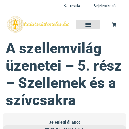
Kapcsolat
Bejelentkezés
Szellemtan 2026 Ősz
Szeretet Konferencia 2026
Félelem oldása a csakrák mentén
Mentor program 2025
Ingyenes csakra meditáció
A szellemvilág
üzenetei – 5. rész
– Szellemek és a
szívcsakra
Jelenlegi állapot