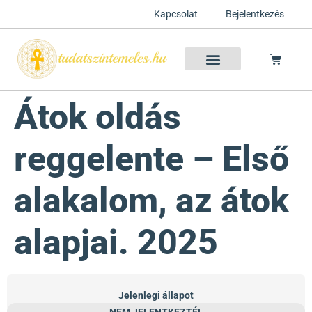
Kapcsolat
Bejelentkezés
Szellemtan 2026 Ősz
Szeretet Konferencia 2026
Félelem oldása a csakrák mentén
Mentor program 2025
Ingyenes csakra meditáció
Átok oldás
reggelente – Első
alakalom, az átok
alapjai. 2025
Jelenlegi állapot