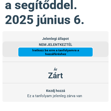
a segítőddel.
2025 június 6.
Jelenlegi állapot
NEM JELENTKEZTÉL
Iratkozz be erre a tanfolyamra a
hozzáféréshez
Ár
Zárt
Kezdj hozzá
Ez a tanfolyam jelenleg zárva van