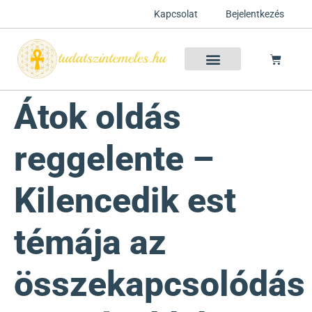
Kapcsolat
Bejelentkezés
Szellemtan 2026 Ősz
Szeretet Konferencia 2026
Félelem oldása a csakrák mentén
Mentor program 2025
Ingyenes csakra meditáció
Átok oldás
reggelente –
Kilencedik est
témája az
összekapcsolódás