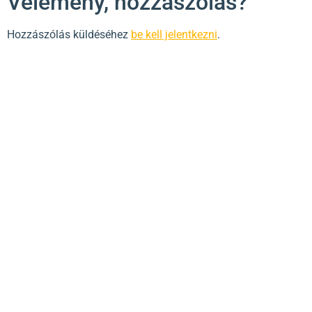
Vélemény, hozzászólás?
Hozzászólás küldéséhez
be kell jelentkezni
.
Hogyan lehetsz energikusabb, nyugodtabb, és szellemileg
egészségesebb nap mint nap?
Nyerd vissza az irányítást az életed felett!