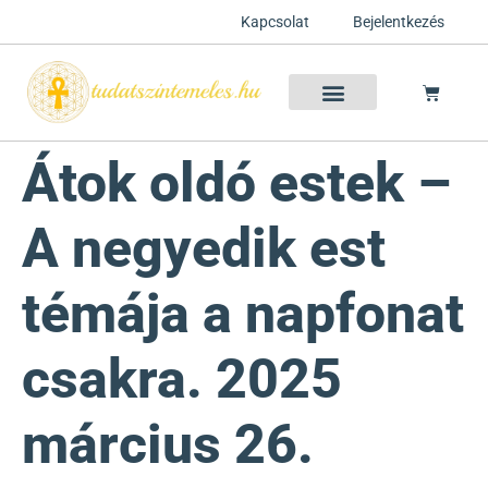
Kapcsolat
Bejelentkezés
Szellemtan 2026 Ősz
Szeretet Konferencia 2026
Félelem oldása a csakrák mentén
Mentor program 2025
Ingyenes csakra meditáció
Átok oldó estek –
A negyedik est
témája a napfonat
csakra. 2025
március 26.