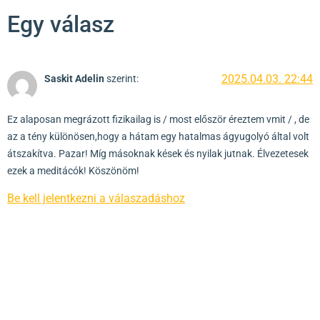
Egy válasz
2025.04.03. 22:44
Saskit Adelin
szerint:
Ez alaposan megrázott fizikailag is / most először éreztem vmit / , de
az a tény különösen,hogy a hátam egy hatalmas ágyugolyó által volt
átszakítva. Pazar! Míg másoknak kések és nyilak jutnak. Élvezetesek
ezek a meditácók! Köszönöm!
Be kell jelentkezni a válaszadáshoz
Vélemény, hozzászólás?
Hozzászólás küldéséhez
be kell jelentkezni
.