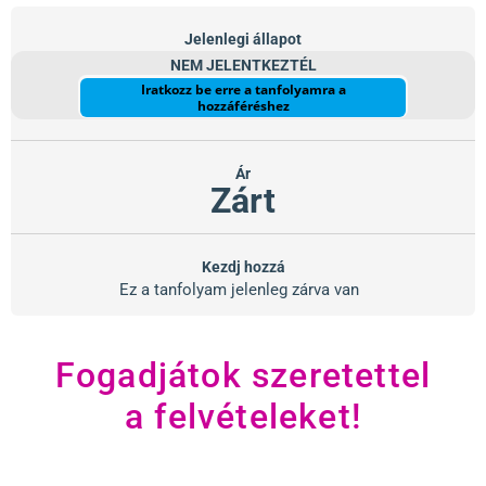
Jelenlegi állapot
NEM JELENTKEZTÉL
Iratkozz be erre a tanfolyamra a
hozzáféréshez
Ár
Zárt
Kezdj hozzá
Ez a tanfolyam jelenleg zárva van
Fogadjátok szeretettel
a felvételeket!