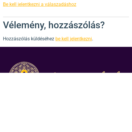
Be kell jelentkezni a válaszadáshoz
Vélemény, hozzászólás?
Hozzászólás küldéséhez
be kell jelentkezni
.
Hogyan lehetsz energikusabb, nyugodtabb, és szellemileg
egészségesebb nap mint nap?
Nyerd vissza az irányítást az életed felett!