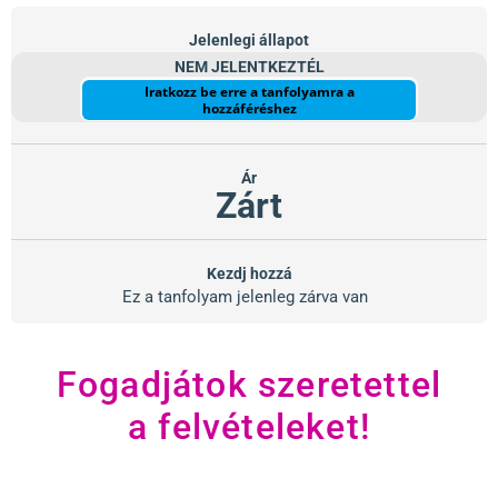
Jelenlegi állapot
NEM JELENTKEZTÉL
Iratkozz be erre a tanfolyamra a
hozzáféréshez
Ár
Zárt
Kezdj hozzá
Ez a tanfolyam jelenleg zárva van
Fogadjátok szeretettel
a felvételeket!