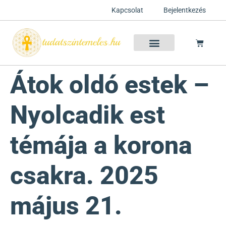
Kapcsolat
Bejelentkezés
Szellemtan 2026 Ősz
Szeretet Konferencia 2026
Félelem oldása a csakrák mentén
Mentor program 2025
Ingyenes csakra meditáció
Átok oldó estek –
Nyolcadik est
témája a korona
csakra. 2025
május 21.