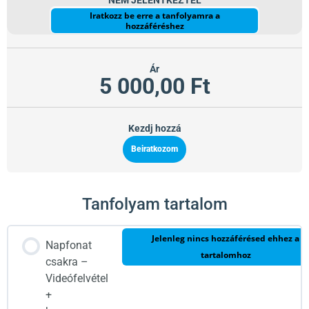
NEM JELENTKEZTÉL
Iratkozz be erre a tanfolyamra a
hozzáféréshez
Ár
5 000,00 Ft
Kezdj hozzá
Beiratkozom
Tanfolyam tartalom
Jelenleg nincs hozzáférésed ehhez a
Napfonat
tartalomhoz
csakra –
Videófelvétel
+