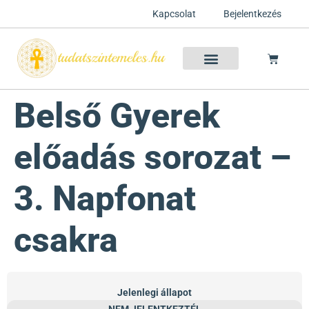
Kapcsolat
Bejelentkezés
Szellemtan 2026 Ősz
Szeretet Konferencia 2026
Félelem oldása a csakrák mentén
Mentor program 2025
Ingyenes csakra meditáció
Belső Gyerek
előadás sorozat –
3. Napfonat
csakra
Jelenlegi állapot