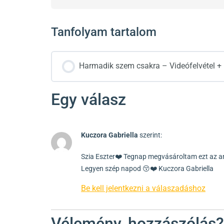
Tanfolyam tartalom
Harmadik szem csakra – Videófelvétel 
Egy válasz
Kuczora Gabriella
szerint:
Szia Eszter❤️ Tegnap megvásároltam ezt az a
Legyen szép napod 😚❤️ Kuczora Gabriella
Be kell jelentkezni a válaszadáshoz
Vélemény, hozzászólás?