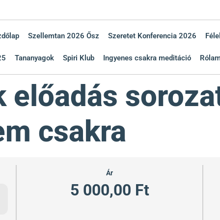
zdőlap
Szellemtan 2026 Ősz
Szeretet Konferencia 2026
Féle
25
Tananyagok
Spiri Klub
Ingyenes csakra meditáció
Róla
 előadás sorozat
em csakra
Ár
5 000,00 Ft