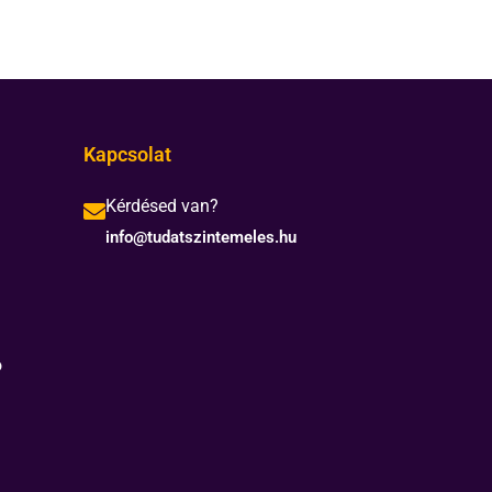
Kapcsolat
Kérdésed van?
info@tudatszintemeles.hu
ó