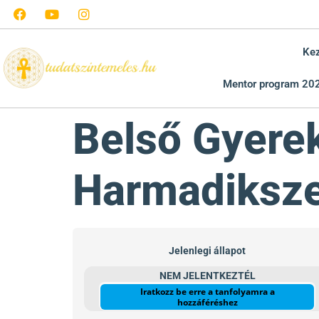
Ke
Mentor program 20
Belső Gyerek
Harmadiksz
Jelenlegi állapot
NEM JELENTKEZTÉL
Iratkozz be erre a tanfolyamra a
hozzáféréshez