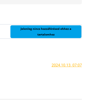
Jelenleg nincs hozzáférésed ehhez a
tartalomhoz
2024.10.13. 07:07